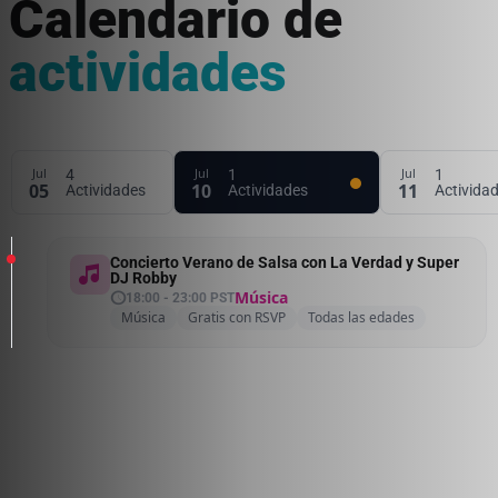
Calendario de
actividades
Jul
Jul
Jul
4
1
1
05
10
11
Actividades
Actividades
Activida
Concierto Verano de Salsa con La Verdad y Super
music_note_2
DJ Robby
Música
schedule
18:00 - 23:00 PST
Música
Gratis con RSVP
Todas las edades