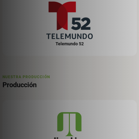
90012
TRANSPORTE PÚBLICO
LA Plaza de Cultura y Artes, sede de Casa
México, se encuentra a una distancia
conveniente de la estación de metro Unión
Telemundo 52
Station. Union Station es accesible vía
Metro Rail, Metro Bus, Metro Bike Share,
Metrolink y Amtrak.
Las líneas de tren que llegan a la estación
NUESTRA PRODUCCIÓN
Union Station son:
Producción
Metro Línea A
Metro Línea B
Metro Línea D
Metro Línea J