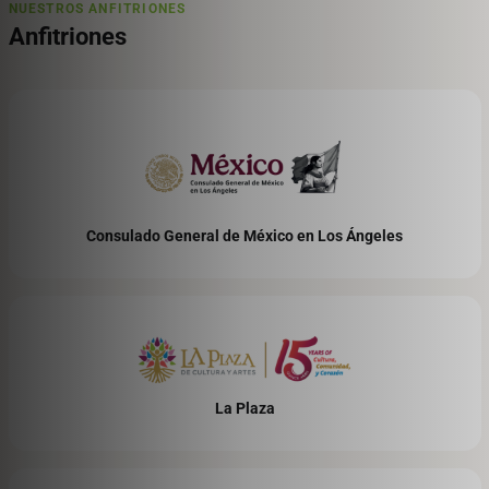
NUESTROS ANFITRIONES
171 Arcadia St., Los Ángeles, CA. 90012
Anfitriones
El Pueblo Lot 1
419 North Main Street
Los Ángeles, CA. 90012
El Pueblo Lot 2
615 North Main Street
Los Ángeles, CA. 90012
Consulado General de México en Los Ángeles
El Pueblo Lot 4
426 North Los Angeles Street
Los Ángeles, CA. 90012
LA Plaza Village Lot A
555 North Broadway, Los Ángeles, CA.
90012
La Plaza
LA Plaza Village Lot B
555 North Broadway, Los Ángeles, CA.