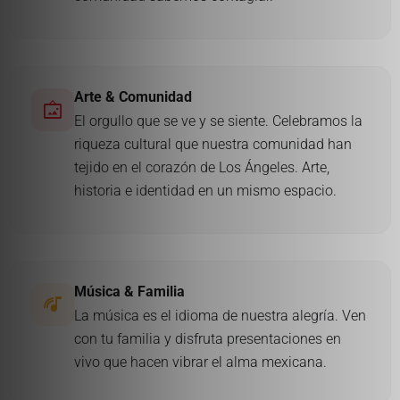
Arte & Comunidad
wall_art
El orgullo que se ve y se siente. Celebramos la
riqueza cultural que nuestra comunidad han
tejido en el corazón de Los Ángeles. Arte,
historia e identidad en un mismo espacio.
Música & Familia
music_cast
La música es el idioma de nuestra alegría. Ven
con tu familia y disfruta presentaciones en
vivo que hacen vibrar el alma mexicana.