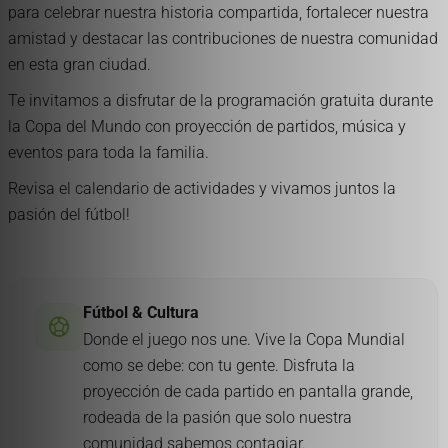
para celebrar nuestra historia compartida, fortalecer nuestra
amistad y destacar las contribuciones de nuestra comunidad
en esta gran ciudad.
Te invitamos a disfrutar de la programación gratuita durante
la Copa del Mundo con proyección de partidos, música y
eventos para toda la familia.
Revisa el calendario de actividades y vivamos juntos la
pasión del fútbol!
Fútbol & Cultura
sports_soccer
Donde el juego nos une. Vive la Copa Mundial
como se debe: con tu gente. Disfruta la
proyección de cada partido en pantalla grande,
rodeada de la pasión que solo nuestra
comunidad sabemos contagiar.