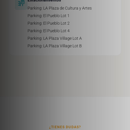
Estacionamientos
parking_sign
Parking: LA Plaza de Cultura y Artes
Parking: El Pueblo Lot 1
Parking: El Pueblo Lot 2
Parking: El Pueblo Lot 4
Parking: LA Plaza Village Lot A
Parking: LA Plaza Village Lot B
¿TIENES DUDAS?