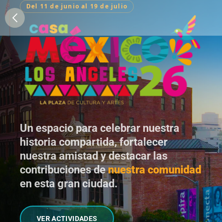
Del 11 de junio al 19 de julio
arrow_back_ios_new
Un espacio para celebrar nuestra
historia compartida, fortalecer
nuestra amistad y destacar las
contribuciones de
nuestra comunidad
en esta gran ciudad.
VER ACTIVIDADES