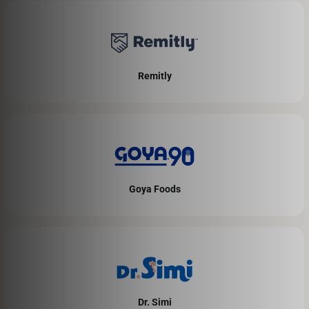
Remitly
Goya Foods
Dr. Simi