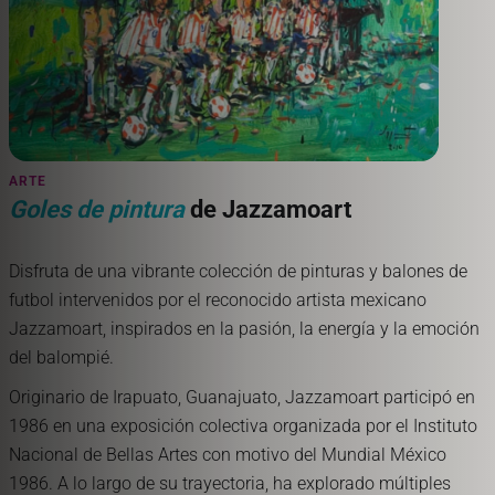
ARTE
Goles de pintura
de Jazzamoart
Disfruta de una vibrante colección de pinturas y balones de
futbol intervenidos por el reconocido artista mexicano
Jazzamoart, inspirados en la pasión, la energía y la emoción
del balompié.
Originario de Irapuato, Guanajuato, Jazzamoart participó en
1986 en una exposición colectiva organizada por el Instituto
Nacional de Bellas Artes con motivo del Mundial México
1986. A lo largo de su trayectoria, ha explorado múltiples